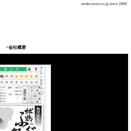
ariake-news.co.jp since 2000
>会社概要